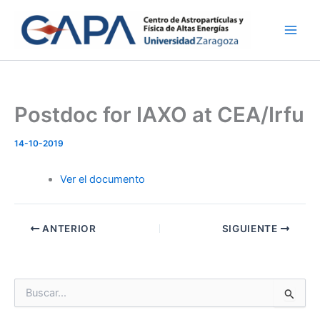
Ir
al
contenido
Postdoc for IAXO at CEA/Irfu
14-10-2019
Ver el documento
ANTERIOR
SIGUIENTE
B
u
s