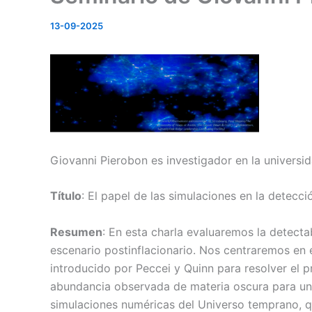
13-09-2025
Giovanni Pierobon es investigador en la universi
Título
: El papel de las simulaciones en la detecc
Resumen
: En esta charla evaluaremos la detecta
escenario postinflacionario. Nos centraremos en
introducido por Peccei y Quinn para resolver el p
abundancia observada de materia oscura para un 
simulaciones numéricas del Universo temprano, q