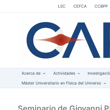
Ir
LSC
CEFCA
CCBPP
al
contenido
Acerca de
Actividades
Investigaci
Máster Universitario en Física del Universo
Seminario de Giovanni P