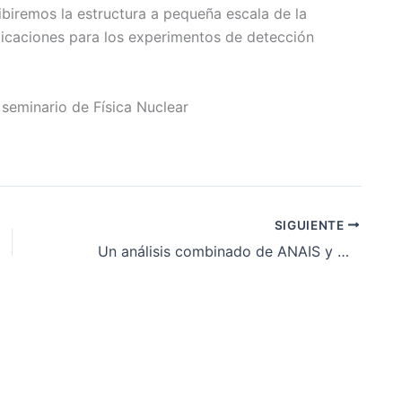
ibiremos la estructura a pequeña escala de la
licaciones para los experimentos de detección
 seminario de Física Nuclear
SIGUIENTE
Un análisis combinado de ANAIS y COSINE rechaza la interpretación en términos de una señal de materia oscura de los resultados del experimento DAMA/LIBRA