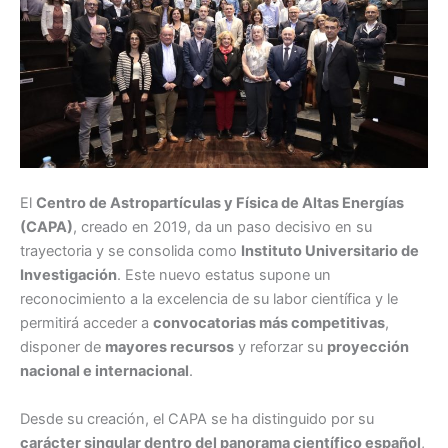
El
Centro de Astropartículas y Física de Altas Energías
(CAPA)
, creado en 2019, da un paso decisivo en su
trayectoria y se consolida como
Instituto Universitario de
Investigación
. Este nuevo estatus supone un
reconocimiento a la excelencia de su labor científica y le
permitirá acceder a
convocatorias más competitivas
,
disponer de
mayores recursos
y reforzar su
proyección
nacional e internacional
.
Desde su creación, el CAPA se ha distinguido por su
carácter singular dentro del panorama científico español
,