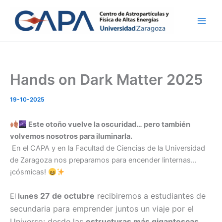
Ir
al
contenido
Hands on Dark Matter 2025
19-10-2025
Este otoño vuelve la oscuridad… pero también
volvemos nosotros para iluminarla.
En el CAPA y en la Facultad de Ciencias de la Universidad
de Zaragoza nos preparamos para encender linternas…
¡cósmicas!
es 27 de octubre
recibiremos a estudiantes de
El
lun
secundaria para emprender juntos un viaje por el
Universo: desde las
estructuras más gigantescas