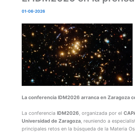
01-06-2026
La conferencia IDM2026 arranca en Zaragoza co
La conferencia
IDM2026
, organizada por el
CAP
Universidad de Zaragoza
, reuniendo a especialis
principales retos en la búsqueda de la Materia Os