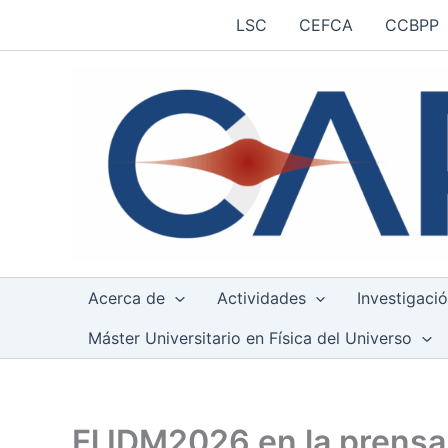
Ir
LSC
CEFCA
CCBPP
al
contenido
Acerca de
Actividades
Investigaci
Máster Universitario en Física del Universo
El IDM2026 en la prensa