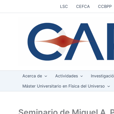
Ir
LSC
CEFCA
CCBPP
al
contenido
Acerca de
Actividades
Investigaci
Máster Universitario en Física del Universo
Seminario de Miguel A. 