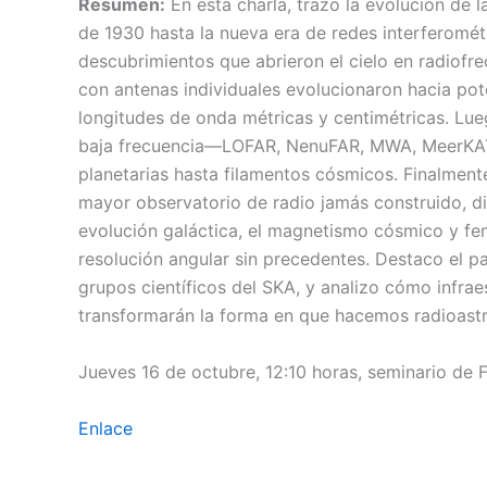
Resumen:
En esta charla, trazo la evolución de 
de 1930 hasta la nueva era de redes interferomét
descubrimientos que abrieron el cielo en radiof
con antenas individuales evolucionaron hacia pot
longitudes de onda métricas y centimétricas. Lue
baja frecuencia—LOFAR, NenuFAR, MWA, MeerKAT
planetarias hasta filamentos cósmicos. Finalmente
mayor observatorio de radio jamás construido, d
evolución galáctica, el magnetismo cósmico y fen
resolución angular sin precedentes. Destaco el p
grupos científicos del SKA, y analizo cómo infra
transformarán la forma en que hacemos radioast
Jueves 16 de octubre, 12:10 horas, seminario de F
Enlace